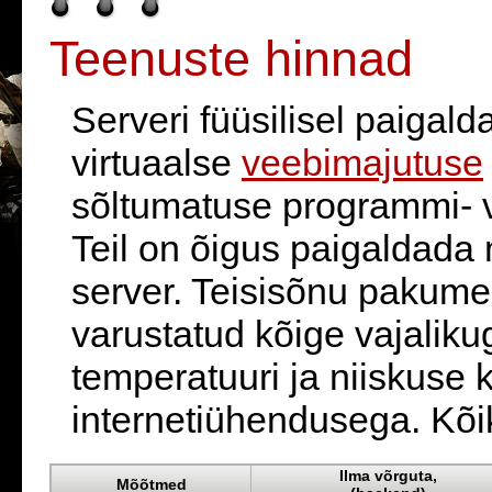
Teenuste hinnad
Serveri füüsilisel paigal
virtuaalse
veebimajutuse
sõltumatuse programmi- v
Teil on õigus paigaldada
server. Teisisõnu pakume 
varustatud kõige vajaliku
temperatuuri ja niiskuse ko
internetiühendusega. Kõi
Ilma võrguta,
Mõõtmed