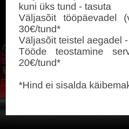
kuni üks tund - tasuta
Väljasõit tööpäevadel 
30€/tund*
Väljasõit teistel aegadel 
Tööde teostamine ser
20€/tund*
*Hind ei sisalda käibema