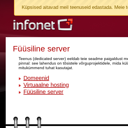
Küpsised aitavad meil teenuseid edastada. Meie t
Füüsiline server
Teenus (dedicated server) eeldab teie seadme paigaldust mei
pinnal: see lahendus on tõsistele võrguprojektidele, mida k
mitukümmend tuhat kasutajat.
Domeenid
Virtuaalne hosting
Füüsiline server