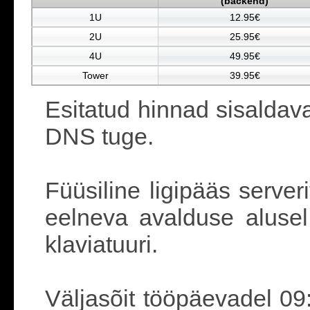
(backend)
1U
12.95€
2U
25.95€
4U
49.95€
Tower
39.95€
Esitatud hinnad sisaldav
DNS tuge.
Füüsiline ligipääs server
eelneva avalduse alusel
klaviatuuri.
Väljasõit tööpäevadel 09