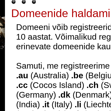
Domeenide haldami
Domeeni võib registreeri
10 aastat. Võimalikud reg
erinevate domeenide kaup
Samuti, me registreerime
.au
(Australia)
.be
(Belgi
.cc
(Cocos Island)
.ch
(S
(Germany)
.dk
(Denmark
(India)
.it
(Italy)
.li
(Liecht