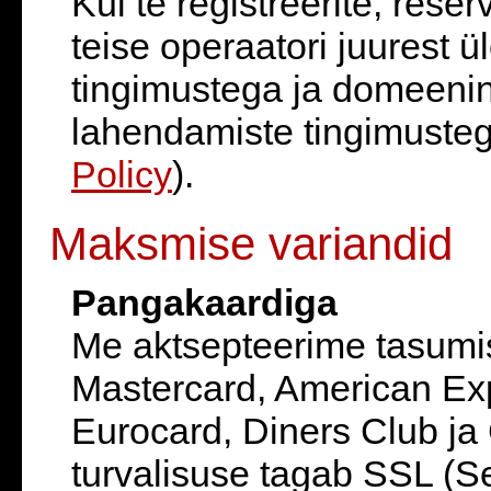
Kui te registreerite, rese
teise operaatori juurest ü
tingimustega ja domeeni
lahendamiste tingimusteg
Policy
).
Maksmise variandid
Pangakaardiga
Me aktsepteerime tasumi
Mastercard, American Exp
Eurocard, Diners Club ja
turvalisuse tagab SSL (S