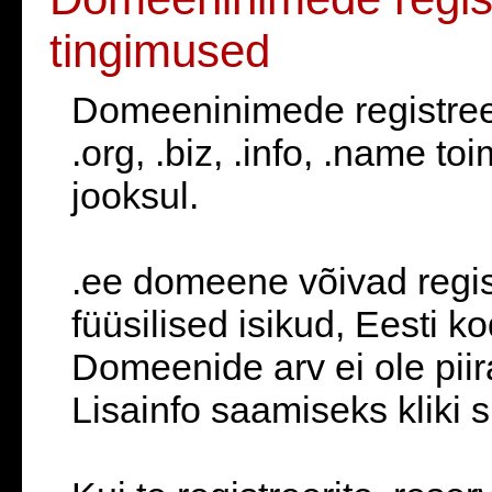
tingimused
Domeeninimede registreer
.org, .biz, .info, .name t
jooksul.
.ee domeene võivad registr
füüsilised isikud, Eesti 
Domeenide arv ei ole piir
Lisainfo saamiseks kliki s