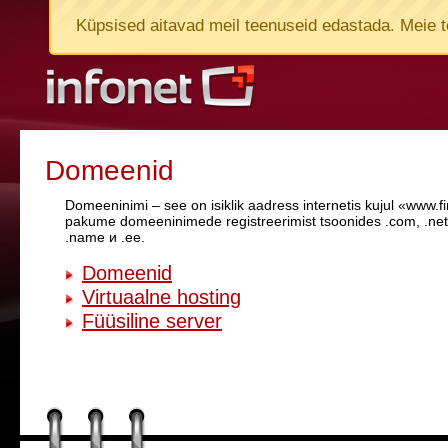
Küpsised aitavad meil teenuseid edastada. Meie t
Domeenid
Domeeninimi – see on isiklik aadress internetis kujul «www.
pakume domeeninimede registreerimist tsoonides .com, .net, .
.name и .ee.
Domeenid
Virtuaalne hosting
Füüsiline server