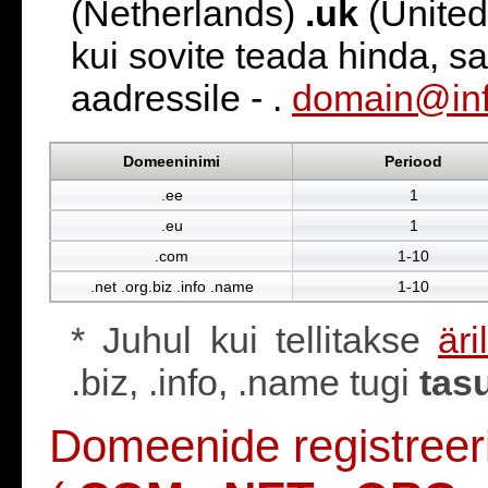
(Netherlands)
.uk
(Unite
kui sovite teada hinda, sa
aadressile - .
domain@inf
Domeeninimi
Periood
.ee
1
.eu
1
.com
1-10
.net .org.biz .info .name
1-10
* Juhul kui tellitakse
är
.biz, .info, .name tugi
tas
Domeenide registreer