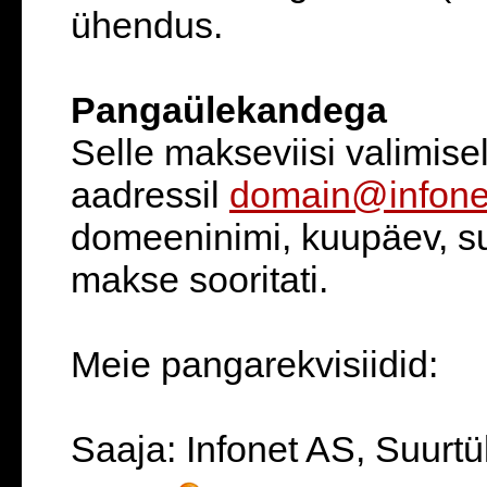
ühendus.
Pangaülekandega
Selle makseviisi valimise
aadressil
domain@infone
domeeninimi, kuupäev, s
makse sooritati.
Meie pangarekvisiidid:
Saaja: Infonet AS, Suurtük