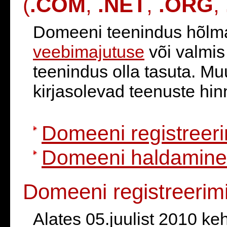
(
.COM
,
.NET
,
.ORG
,
Domeeni teenindus hõlmab 
veebimajutuse
või valmi
teenindus olla tasuta. Mu
kirjasolevad teenuste hin
Domeeni registreer
Domeeni haldamine
Domeeni registreerim
Alates 05.juulist 2010 ke