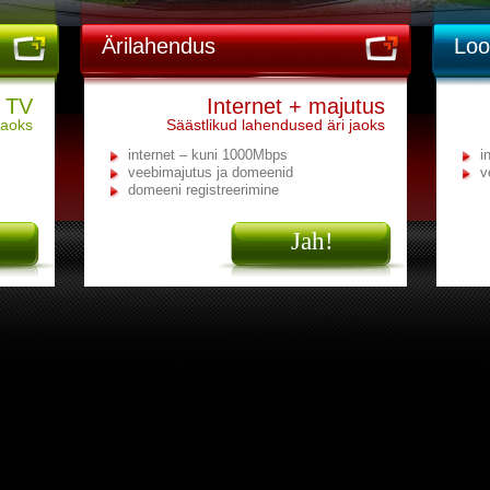
Ärilahendus
Loo
+ TV
Internet + majutus
jaoks
Säästlikud lahendused äri jaoks
internet – kuni 1000Mbps
i
veebimajutus ja domeenid
v
domeeni registreerimine
Jah!