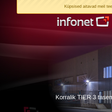
Küpsised aitavad meil te
Korralik TIER 3 tas