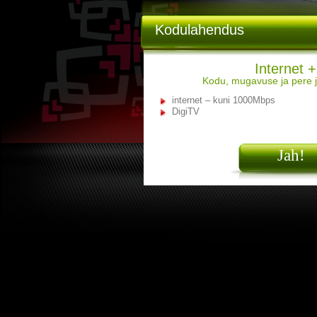
Kodulahendus
Internet 
Kodu, mugavuse ja pere 
internet – kuni 1000Mbps
DigiTV
Jah!