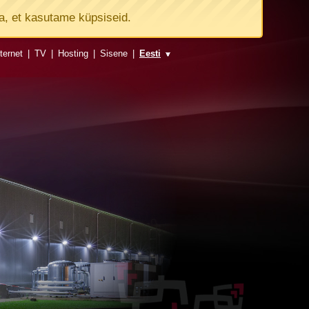
a, et kasutame küpsiseid.
ternet
|
TV
|
Hosting
|
Sisene
|
Eesti