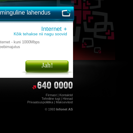
minguline lahendus
Internet +
Kõik tehakse nii nagu soovid
nternet - kuni 1000Mbps
eebimajutus
Jah!
Firmast
|
Kontaktid
Tehniline tugi
|
Hinnad
Privaatsuspoliitika
|
Makseviisid
© 1993
Infonet AS