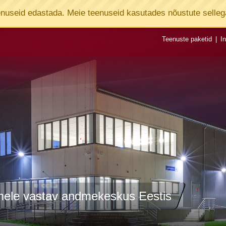
enuseid edastada. Meie teenuseid kasutades nõustute selleg
Teenuste paketid
|
In
emele vastav andmekeskus Eestis